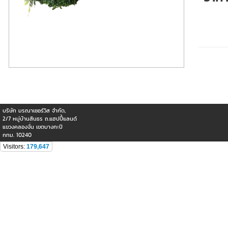
บริษัท มรณาเซอร์วิส จำกัด,
2/7 หมู่บ้านสินธร ถ.แฮปปี้แลนด์
แขวงคลองจั่น เขตบางกะปิ
กทม. 10240
Visitors:
179,647