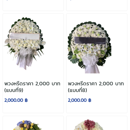
พวงหรีดราคา 2,000 บาท
พวงหรีดราคา 2,000 บาท
(แบบที่9)
(แบบที่8)
2,000.00 ฿
2,000.00 ฿