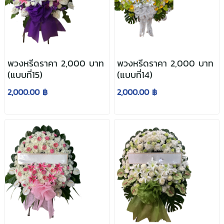
พวงหรีดราคา 2,000 บาท
พวงหรีดราคา 2,000 บาท
(แบบที่15)
(แบบที่14)
2,000.00 ฿
2,000.00 ฿