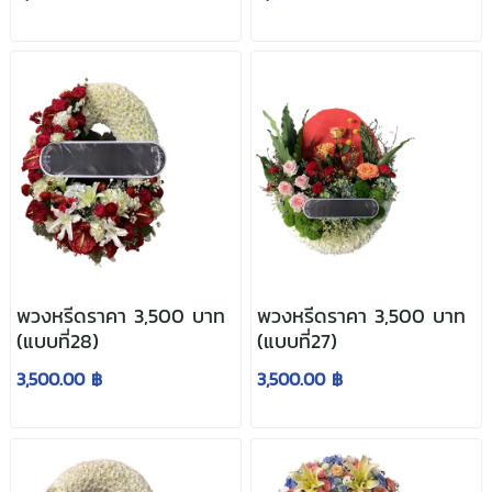
พวงหรีดราคา 3,500 บาท
พวงหรีดราคา 3,500 บาท
(แบบที่28)
(แบบที่27)
3,500.00 ฿
3,500.00 ฿