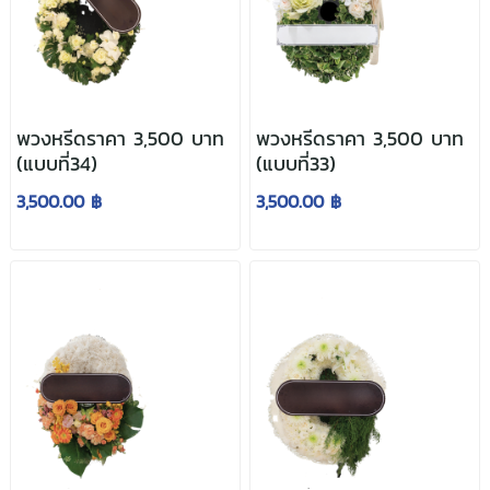
พวงหรีดราคา 3,500 บาท
พวงหรีดราคา 3,500 บาท
(แบบที่34)
(แบบที่33)
3,500.00 ฿
3,500.00 ฿