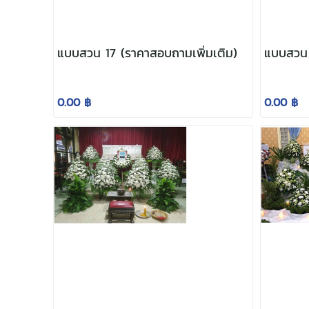
แบบสวน 17 (ราคาสอบถามเพิ่มเติม)
แบบสวน 
0.00 ฿
0.00 ฿