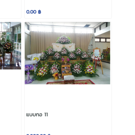
0.00 ฿
แบบกอ 11