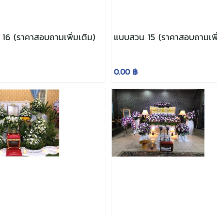
16 (ราคาสอบถามเพิ่มเติม)
แบบสวน 15 (ราคาสอบถามเพิ่
0.00 ฿