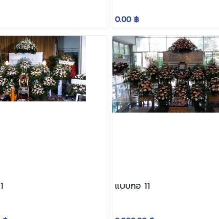
0.00 ฿
1
แบบกอ 11