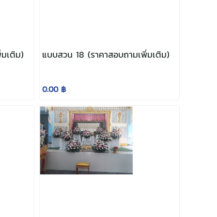
มเติม)
แบบสวน 18 (ราคาสอบถามเพิ่มเติม)
0.00 ฿