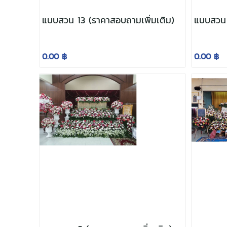
แบบสวน 13 (ราคาสอบถามเพิ่มเติม)
แบบสวน 
0.00 ฿
0.00 ฿