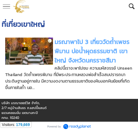
AW-16592682605
ที่เที่ยวเขาใหญ่
มรณาพาไป 3 เที่ยววัดถ้ำเพชร
พิมาน บ่อน้ำผุดธรรมชาติ เขา
ใหญ่ จังหวัดนครราชสีมา
คลิปนี้เราจะพาไปชม ความมหัสจรรย์ Unseen
Thailand วัดถ้ำเพชรพิมาน ที่มีพระประทานหลวงพ่อสำเร็จสมปรารถนา
ประดิษฐานอยู่ภายใน มีความงดงามตามธรรมชาติของหินงอกหินย้อยที่เกิด
ขึ้นภายในถ้ำ นอ...
บริษัท มรณาเซอร์วิส จำกัด,
2/7 หมู่บ้านสินธร ถ.แฮปปี้แลนด์
แขวงคลองจั่น เขตบางกะปิ
กทม. 10240
Visitors:
179,669